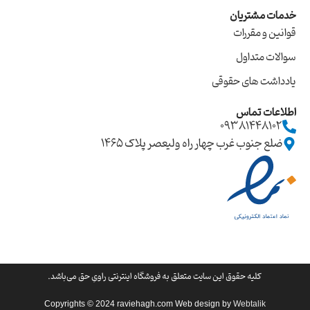
خدمات مشتریان
قوانین و مقررات
سوالات متداول
یادداشت های حقوقی
اطلاعات تماس
09381448102
ضلع جنوب غرب چهار راه ولیعصر پلاک ۱۴۶۵
کليه حقوق اين سايت متعلق به فروشگاه اینترنتی راویِ حق می‌باشد.
Copyrights © 2024 raviehagh.com Web design by
Webtalik