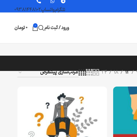
تلگرام
واتساپ
09381448102
0
ورود / ثبت نام
0
تومان
24
18
12