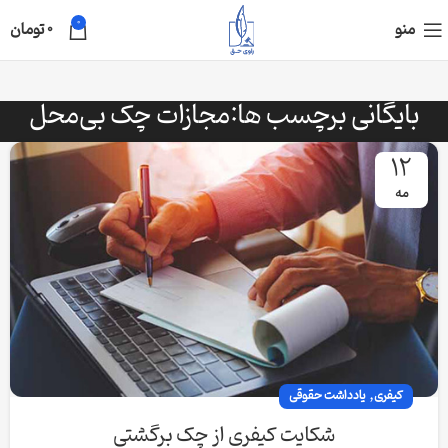
0
منو
0
تومان
بایگانی برچسب ها:مجازات چک بی‌محل
12
مه
,
کیفری
یادداشت حقوقی
شکایت کیفری از چک برگشتی