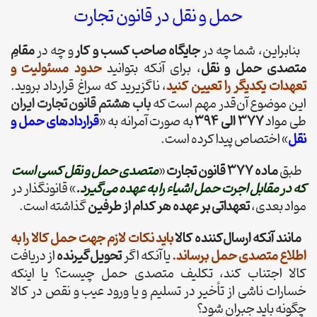
حمل و نقل در قانون تجارت
بنابراین، شما چه در
جایگاه صاحب کسب و کار
و چه در
مقامِ
متصدی حمل و نقل
، برای آنکه بتوانید
حدود مسئولیت و
تعهدات یکدیگر را تعیین کنید
، ناگزیرید که سراغ قرارداد بروید.
این موضوع آن‌قدر مهم است که
باب هشتم قانون تجارت ایران
طی مواد
377 الی 394
به صورت آمرانه به «
قراردادهای حمل و
نقل
» اختصاص پیدا کرده است.
طبق
ماده 377 قانون تجارت
«
متصدی حمل و نقل کسی است
که در مقابل اجرت حمل اشیاء را به عهده می‌گیرد.
» قانونگذار در
مواد بعدی،
تعهداتی بر عهده هر کدام از طرفین
گذاشته است.
مانند آنکه
ارسال‌کننده کالا
باید نکات لازم جهت حمل کالا را به
اطلاع متصدی حمل برساند.
یا آنکه اگر
تحویل‌گیرنده
از دریافت
کالا اجتناب کند، تکلیف متصدی حمل چیست؟ یا اینکه
خسارات ناشی از تأخیر در تسلیم و یا ورود عیب و نقص در کالا
چگونه باید جبران شود؟