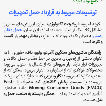
جامع بودن قرارداد
توضیحات مربوط به قرارداد حمل تجهیزات
گرچه امروزه با
پیشرفت تکنولوژی
بسیاری از روش‌های سنتی و
مشاغل کلاسیک از میان رفته‌اند؛ اما در این میان،
حمل و نقل
زمینی
به عنوان یک ضرورت اجتناب‌ناپذیر
بخش مهمی از کسب
و کارها
است.
رانندگان ماشین‌های سنگین
(آمیکو، ولوو، داف، خاور و …) به
عنوان بخشی از زنجیزه‌ی تأمین در خطِ مقدمِ حمل کالاها و
تجهیزات قرار دارند.
بار میوه‌ای
که از شمال به جنوب می‌رود؛
محصولات فولادی
که از اصفهان به اهواز می‌رود؛
سنگی
که از
معدن به کارخانه می‌رسد؛
گاز و بنزینی
که به جایگاه‌های سوخت
می‌رسد؛ یا
سیستم پخش کالاهای تند مصرف
یا
Fast-
Moving Consumer Goods (FMCG
) مانند غذاهای
فرآوری‌شده و نوشیدنی‌ها و …
همگی وابسته به صنعت حمل و
نقل
هستند.