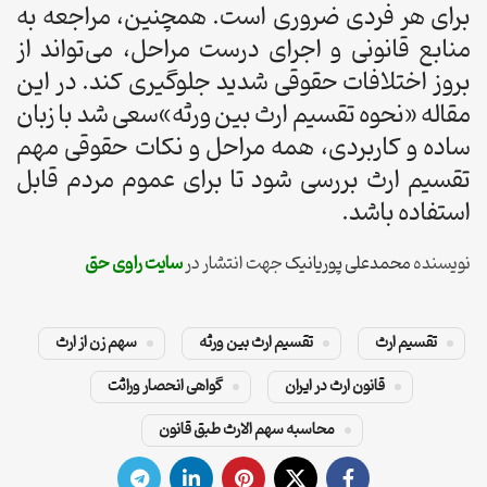
برای هر فردی ضروری است. همچنین، مراجعه به
منابع قانونی و اجرای درست مراحل، می‌تواند از
بروز اختلافات حقوقی شدید جلوگیری کند. در این
مقاله «نحوه تقسیم ارث بین ورثه»سعی شد با زبان
ساده و کاربردی، همه مراحل و نکات حقوقی مهم
تقسیم ارث بررسی شود تا برای عموم مردم قابل
استفاده باشد.
نویسنده
محمدعلی پوریانیک
جهت انتشار در
سایت راوی حق
تقسیم ارث
تقسیم ارث بین ورثه
سهم زن از ارث
قانون ارث در ایران
گواهی انحصار وراثت
محاسبه سهم الارث طبق قانون