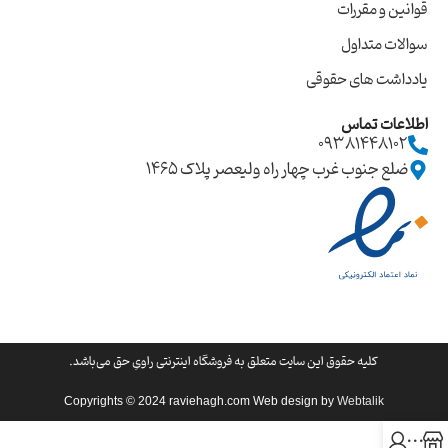
قوانین و مقررات
سوالات متداول
یادداشت های حقوقی
اطلاعات تماس
09381448102
ضلع جنوب غرب چهار راه ولیعصر پلاک ۱۴۶۵
کليه حقوق اين سايت متعلق به فروشگاه اینترنتی راویِ حق می‌باشد.
Copyrights © 2024 raviehagh.com Web design by
Webtalik