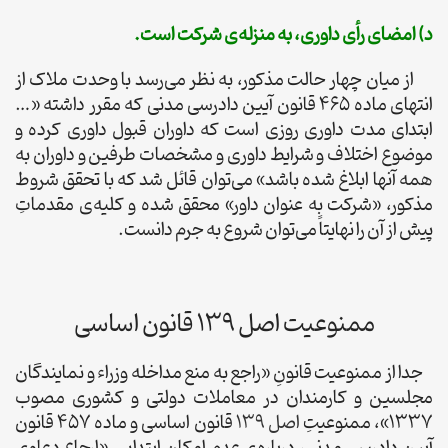
د) امضای رأی داوری، به منزله‌ی شرکت است.
از میان چهار حالت مذکور، به نظر می‌رسد با وحدت ملاک از
انتهای ماده 465 قانون آیین دادرسی مدنی که مقرر داشته «…
ابتدای مدت داوری روزی است که داوران قبول داوری کرده و
موضوع اختلاف و شرایط داوری و مشخصات طرفین و داوران به
همه آنها ابلاغ شده باشد» می‌توان قائل شد که با تحقق شروط
مذکور، «شرکت به عنوان داور» محقق شده و کلیه‌ی مقدماتِ
پیش از آن را نهایتاً می‌توان شروع به جرم دانست.
ممنوعیت اصل 139 قانون اساسی
جدا از ممنوعیت قانونِ «راجع به منع مداخله وزراء و نمایندگان
مجلسین و کارمندان در معاملات دولتی و کشوری مصوب
1337»، ممنوعیتِ
اصل 139
قانون اساسی و ماده 457 قانون
آیین دادرسی مدنی، درباره‌ی عدم امکان ابتدایی «ارجاع دعاوی