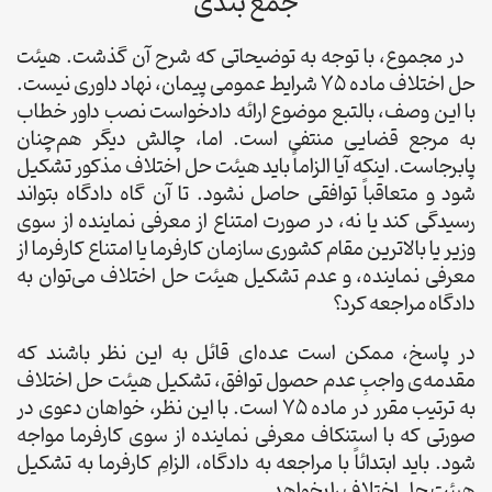
جمع بندی
در مجموع، با توجه به توضیحاتی که شرح آن گذشت. هیئت
حل اختلاف ماده 75 شرایط عمومی پیمان، نهاد داوری نیست.
با این وصف، بالتبع موضوع ارائه دادخواست نصب داور خطاب
به مرجع قضایی منتفی است. اما، چالش دیگر هم‌چنان
پابرجاست. اینکه آیا الزاماً باید هیئت حل اختلاف مذکور تشکیل
شود و متعاقباً توافقی حاصل نشود. تا آن گاه دادگاه بتواند
رسیدگی کند یا نه، در صورت امتناع از معرفی نماینده از سوی
وزیر یا بالاترین مقام کشوری سازمان کارفرما یا امتناع کارفرما از
معرفی نماینده، و عدم تشکیل هیئت حل اختلاف می‌توان به
دادگاه مراجعه کرد؟
در پاسخ، ممکن است عده‌ای قائل به این نظر باشند که
مقدمه‌ی واجبِ عدم حصول توافق، تشکیل هیئت حل اختلاف
به ترتیب مقرر در ماده 75 است. با این نظر، خواهان دعوی در
صورتی که با استنکاف معرفی نماینده از سوی کارفرما مواجه
شود. باید ابتدائاً با مراجعه به دادگاه، الزامِ کارفرما به تشکیل
هیئت حل اختلاف را بخواهد.