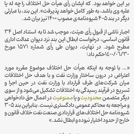
بر این خواهد بود. که ایشان رأی هیأت حل اختلاف را چه له یا
علیه وی باشد، به طور کامل خواهد پذیرفت». این بند، با عبارتی
دیگر در بند 5-4 شیوه‌نامه‌ی مصوب 1400 نیز بیان شد.
اجبار ناشی از قبولِ رأی هیئت، موجب شد تا به استناد اصل 34
قانون اساسی، درخواست ابطال این بند نزد دیوان عدالت اداری
مطرح شود. در نهایت، دیوان طی رأی شماره 1571 مورخ
١٤٠٠/٠٦/٣٠حکم داد:
«… با توجه به اینکه هیأت حل اختلاف موضوع مقرره مورد
اعتراض در درون ساختار وزارت نفت و با هدف حل اختلافات
میان شرکت‌های طرف قرارداد با وزارت نفت در حین اجرا و
تسریع در فرآیند رسیدگی به اختلافات تشکیل می‌شود و از سوی
دیگر متضمن
محدودیت
و یا
ممنوعیت
در اعمال حق دادخواهی
و مراجعه به محاکم عمومی دادگستری نیست. بنابراین بند ۵-۳
شیوه‌نامه حل اختلاف‌های قراردادی صنعت نفت خلاف قانون و
خارج از حدود اختیار نبوده و ابطال نشد.»