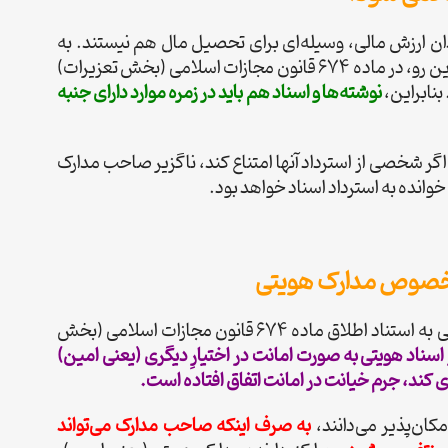
دان ارزش مالی، وسیله‌ای برای تحصیل مال هم نیستند. به
همین جهت، مدارک مذکور نمی‌تواند موضوع جرم خیانت در امانت قرار گیرد. از این رو، در ماده 674 قانون مجازات اسلامی (بخش تعزیرات)
بنابراین،
نوشته‌ها و اسناد هم باید در زمره موارد دارای جنبه
گر شخصی از استرداد آنها امتناع کند، ناگزیر صاحب مدارک
وانده به استرداد اسناد خواهد بود.
 خصوص مدارک هویتی
در مقابلِ دیدگاهی که قائل به جرم نبودنِ عدم استرداد مدارک هویتی است. برخی به استناد اطلاق ماده 674 قانون مجازات اسلامی (بخش
 اسناد هویتی به صورت امانت در اختیارِ دیگری (یعنی امین)
 کند، جرم خیانت در امانت اتفاق افتاده است.
ان‌پذیر می‌دانند،
به صرف اینکه صاحب مدارک می‌تواند