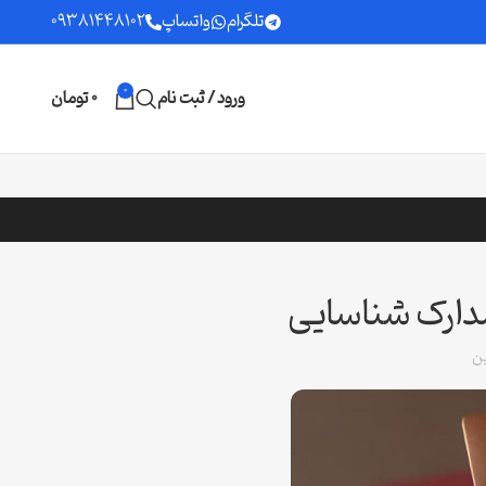
تلگرام
واتساپ
09381448102
0
ورود / ثبت نام
0
تومان
مدارک شناسایی
ن