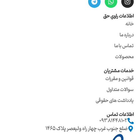
اطلاعات راویِ حق
خانه
درباره ما
تماس با ما
محصولات
خدمات مشتریان
قوانین و مقررات
سوالات متداول
یادداشت های حقوقی
اطلاعات تماس
09381448102
ضلع جنوب غرب چهار راه ولیعصر پلاک ۱۴۶۵