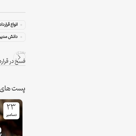
انواع قراردا
دانش مدیری
بعدی
فسخ در قرارد
پست های 
23
دسامبر