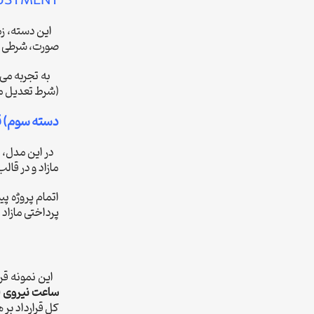
USTMENT
این دسته، زم
صورت، شرطی در 
به تجربه می‌ت
(شرط تعدیل م
دسته سوم) ق
در این مدل،
ق
مازاد و در قال
اتمام پروژه پی
پرداختی مازاد ب
این نمونه قرار
ساعت نیروی انس
کل قرارداد ب