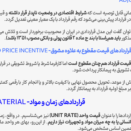
ADJ
انی قابل توصیه است که
شرایط اقتصادی در وضعیت ناپدار قرار داشته
و قیم
قرارداد پیش‌بینی می‌شود که رقم قرارداد با یک معیار معینی تعدیل گردد.
وان گفت این مدل قراردادی در ایران از محبوبیت برخوردار است و تلاش می‌ش
ذکور
باید هم‌راستا با بند ج ماده 2 قانون پولی و بانکی مصوب 1351 باشد)
.
راردادهای قیمت مقطوع به علاوه مشوق-
 PRICE INCENTIVE
یمت قرارداد هم‌چنان مقطوع است
اما کارفرما شرط یا شروط تشویقی در قرا
ب تشویق به پیمانکار پرداخت شود.
ش از موعد، تحویل محصول نهایی با کیفیت بالاتر و یا انجام کار با رقمی کمت
ر مبلغ اولیه قرارداد به پیمانکار گردد.
قراردادهای زمان و مواد-
ATERIAL
دادها را با عنوان
قیمت واحد (UNIT RATE)
نیز می‌شناسیم. در واقع، زما
انی یا به چه میزان مواد و تجهیزات نیاز داریم
. از این‌رو، بهای هر واحد م
ر همین اساس مشخص می‌شود.