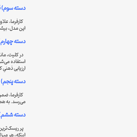
دسته سوم) قر
کارفرما، علاو
این مدل، بیشتر
دسته چهارم) 
در کلیت، مانن
ارزیابی ذهنیِ 
دسته پنجم) ق
کارفرما، ضمن 
می‌رسد. به همی
دسته ششم) قر
پر ریسک‌ترین، 
اینکه، هر میزا