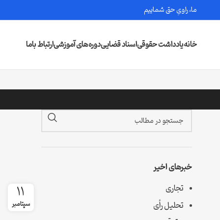
ما، راویِ حق شماییم
خانه
یادداشت حقوقی
اسناد قضایی
دوره‌های آموزشی
ارتباط باما
خبرهای اخیر
تجاری
11
تحلیل رأی
سپتامبر