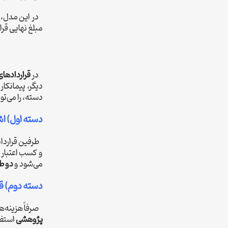
در این مدل، ب
مبلغ نهایی قرا
در
قراردادهای
دیگر، پیمانکار
دسته، را می‌ت
دسته اول) ا
طرفین قرارداد 
و کسب اعتبار 
می‌شود و
دو طر
دسته دوم) قر
صرفاً هزینه‌ه
پژوهشی
استفا