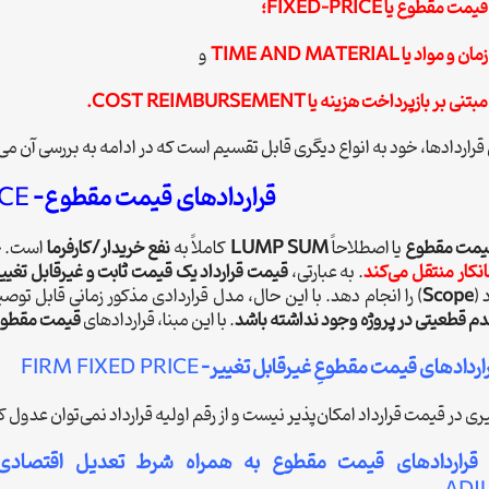
 مقطوع یا FIXED-PRICE؛
اد یا TIME AND MATERIAL
و
بر بازپرداخت هزینه یا COST REIMBURSEMENT.
 قراردادها، خود به انواع دیگری قابل تقسیم است که در ادامه به بررسی آن می‌
قراردادهای قیمت مقطوع-
ICE
قیمت مقطوع
یا اصطلاحاً
LUMP SUM
کاملاً به
نفع خریدار/کارفرما
است. چو
کار منتقل می‌کند
. به عبارتی،
قیمت قرارداد یک قیمت ثابت و غیرقابل تغییر
 (
Scope
) را انجام دهد. با این حال، مدل قراردادی مذکور زمانی قابل توصی
م قطعیتی در پروژه وجود نداشته باشد
. با این مبنا، قراردادهای
قیمت مقطوع 
اردادهای قیمت مقطوعِ غیرقابل تغییر-
FIRM FIXED PRICE
ی در قیمت قرارداد امکان‌پذیر نیست و از رقم اولیه قرارداد نمی‌توان عدول ک
 قراردادهای قیمت مقطوع به همراه شرط تعدیل اقتصاد