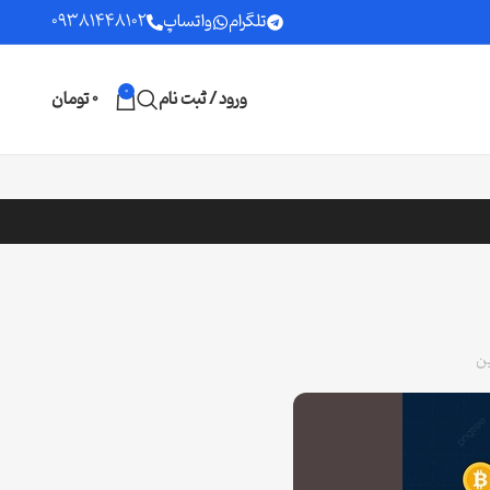
تلگرام
واتساپ
09381448102
0
ورود / ثبت نام
0
تومان
ن