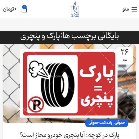
0
منو
0
تومان
بایگانی برچسب ها:پارک و پنچری
26
مه
,
حقوقی
یادداشت حقوقی
پارک در کوچه؛ آیا پنچری خودرو مجاز است؟