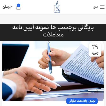
0
منو
0
تومان
بایگانی برچسب ها:نمونه آیین نامه
معاملات
29
ژانویه
,
تجاری
یادداشت حقوقی