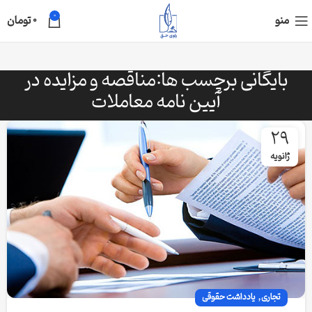
0
منو
0
تومان
بایگانی برچسب ها:مناقصه و مزایده در
آیین نامه معاملات
29
ژانویه
,
تجاری
یادداشت حقوقی