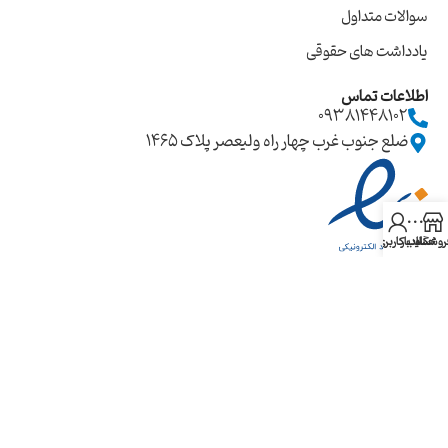
سوالات متداول
یادداشت های حقوقی
اطلاعات تماس
09381448102
ضلع جنوب غرب چهار راه ولیعصر پلاک ۱۴۶۵
روشگاه
سایدبار
حساب کاربری من
کليه حقوق اين سايت متعلق به فروشگاه اینترنتی راویِ حق می‌باشد.
Copyrights © 2024 raviehagh.com Web design by
Webtalik