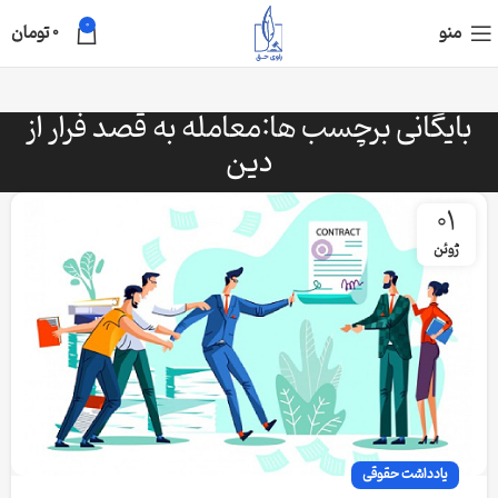
0
منو
0
تومان
بایگانی برچسب ها:معامله به قصد فرار از
دین
01
ژوئن
یادداشت حقوقی