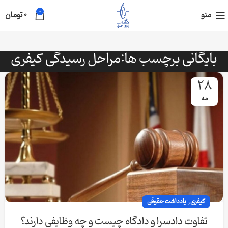
0
منو
0
تومان
بایگانی برچسب ها:مراحل رسیدگی کیفری
28
مه
,
کیفری
یادداشت حقوقی
تفاوت دادسرا و دادگاه چیست و چه وظایفی دارند؟