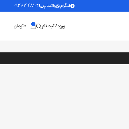
تلگرام
واتساپ
09381448102
0
ورود / ثبت نام
0
تومان