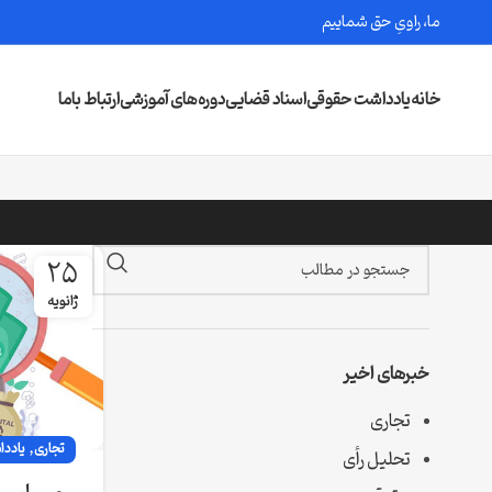
ما، راویِ حق شماییم
خانه
یادداشت حقوقی
اسناد قضایی
دوره‌های آموزشی
ارتباط باما
25
ژانویه
خبرهای اخیر
تجاری
,
تجاری
یادد
تحلیل رأی