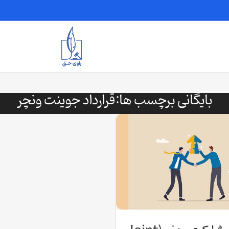
بایگانی برچسب ها:قرارداد جوینت ونچر