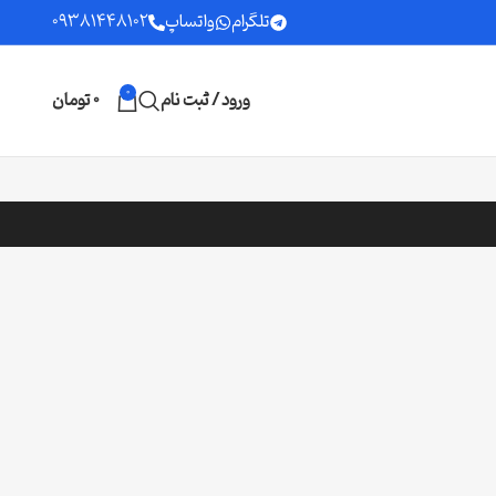
تلگرام
واتساپ
09381448102
0
ورود / ثبت نام
0
تومان