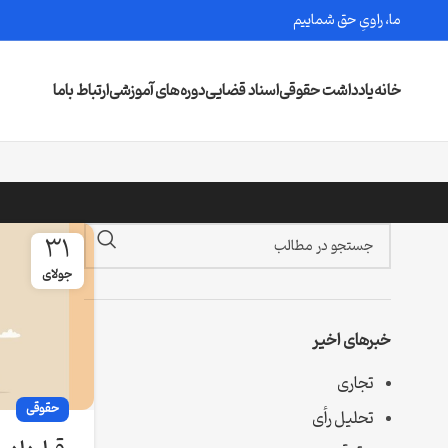
ما، راویِ حق شماییم
خانه
یادداشت حقوقی
اسناد قضایی
دوره‌های آموزشی
ارتباط باما
31
جولای
خبرهای اخیر
تجاری
حقوقی
تحلیل رأی