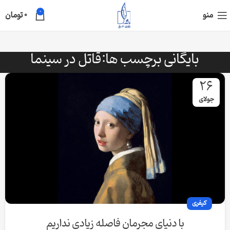
0
منو
0
تومان
بایگانی برچسب ها:قاتل در سینما
26
جولای
کیفری
با دنیای مجرمان فاصله زیادی نداریم