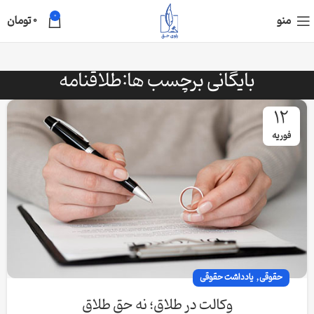
0
منو
0
تومان
بایگانی برچسب ها:طلاقنامه
12
فوریه
,
حقوقی
یادداشت حقوقی
وکالت در طلاق؛ نه حقِ طلاق