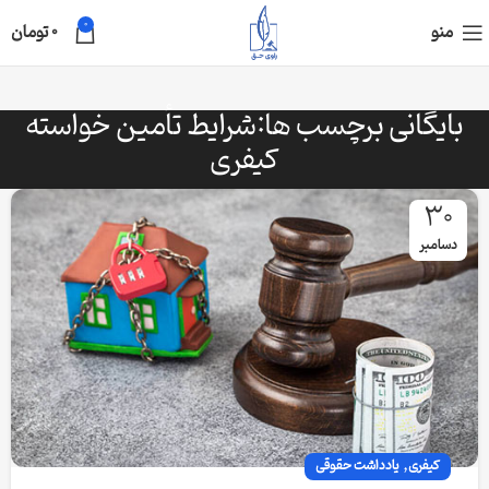
0
منو
0
تومان
بایگانی برچسب ها:شرایط تأمین خواسته
کیفری
30
دسامبر
,
کیفری
یادداشت حقوقی