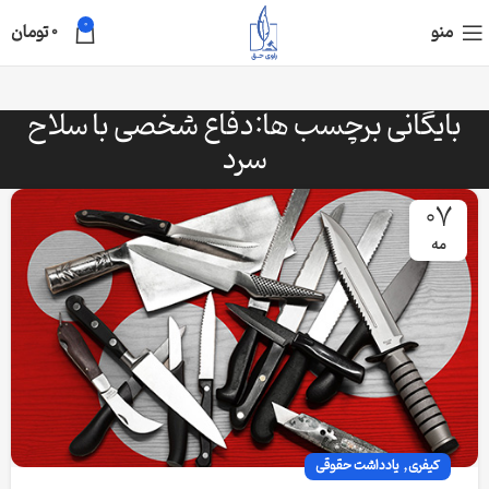
0
منو
0
تومان
بایگانی برچسب ها:دفاع شخصی با سلاح
سرد
07
مه
,
کیفری
یادداشت حقوقی