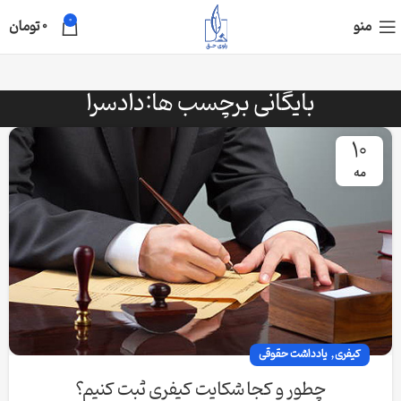
0
منو
0
تومان
بایگانی برچسب ها:دادسرا
10
مه
,
کیفری
یادداشت حقوقی
چطور و کجا شکایت کیفری ثبت کنیم؟