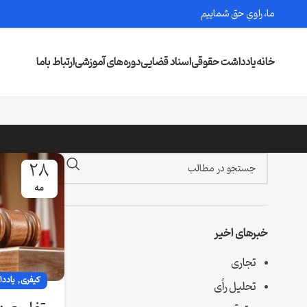
ما، راویِ حق شماییم
خانه
یادداشت حقوقی
اسناد قضایی
دوره‌های آموزشی
ارتباط باما
28
مه
خبرهای اخیر
تجاری
,
کیفری
یادد
تحلیل رأی