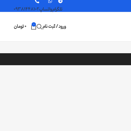
تلگرام
واتساپ
09381448102
0
ورود / ثبت نام
0
تومان