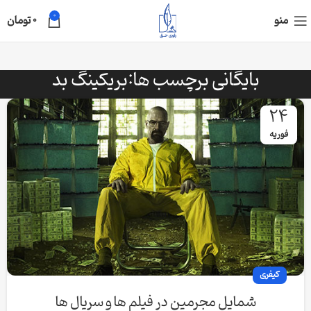
0
منو
0
تومان
بایگانی برچسب ها:بریکینگ بد
24
فوریه
کیفری
شمایل مجرمین در فیلم ها و سریال ها