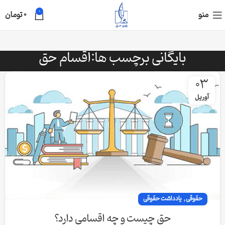
0
منو
0
تومان
بایگانی برچسب ها:اقسام حق
03
آوریل
,
حقوقی
یادداشت حقوقی
حق چیست و چه اقسامی دارد؟