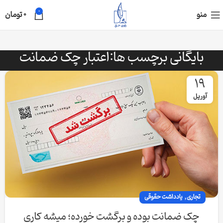
0
منو
0
تومان
بایگانی برچسب ها:اعتبار چک ضمانت
19
آوریل
,
تجاری
یادداشت حقوقی
چک ضمانت بوده و برگشت خورده؛ میشه کاری