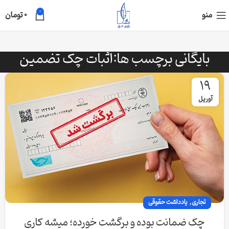
0
منو
0
تومان
بایگانی برچسب ها:اثبات چک تضمین
19
آوریل
,
تجاری
یادداشت حقوقی
چک ضمانت بوده و برگشت خورده؛ میشه کاری