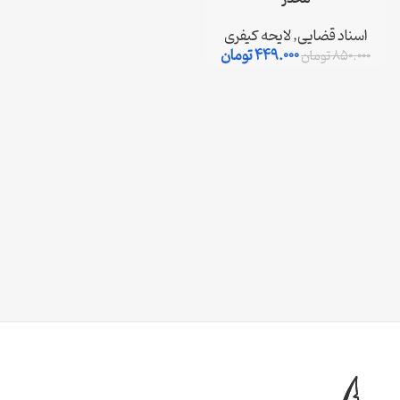
اسناد قضایی
,
لایحه کیفری
449.000
تومان
850.000
تومان