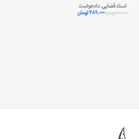
اسناد قضایی
,
دادخواست
489.000
تومان
800.000
تومان